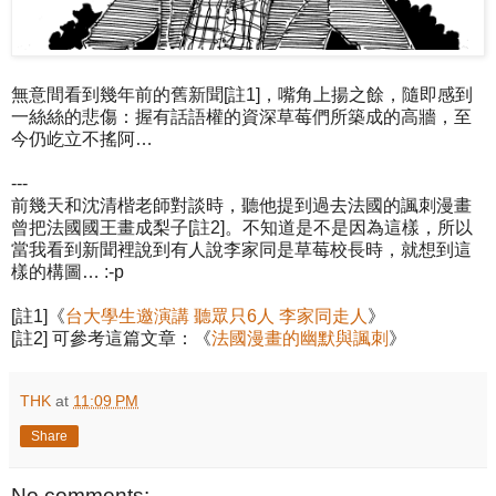
無意間看到幾年前的舊新聞[註1]，嘴角上揚之餘，隨即感到
一絲絲的悲傷：握有話語權的資深草莓們所築成的高牆，至
今仍屹立不搖阿…
---
前幾天和沈清楷老師對談時，聽他提到過去法國的諷刺漫畫
曾把法國國王畫成梨子[註2]。不知道是不是因為這樣，所以
當我看到新聞裡說到有人說李家同是草莓校長時，就想到這
樣的構圖… :-p
[註1]《
台大學生邀演講 聽眾只6人 李家同走人
》
[註2] 可參考這篇文章：《
法國漫畫的幽默與諷刺
》
THK
at
11:09 PM
Share
No comments: