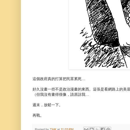
這個政府真的打算把民眾累死…
好久沒畫一些不是政治漫畫的東西。這張是看網路上的美眉照
（但我沒有畫得很像，請原諒我…
週末，放鬆一下。
再戰。
Posted by
THK
at
11:03 PM