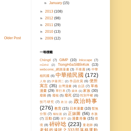
►
January
(15)
►
2013
(108)
►
2012
(98)
►
2011
(29)
►
2010
(13)
Older Post
►
2009
(12)
一堆標籤
GIMP
(10)
Chèngtī
(7)
Inkscape
(7)
TiongHôaSi̍tBînKok
(13)
mûithé
(2)
webcomic_網路漫畫
(3)
不推薦
(4)
中華
中華殖民國
(172)
植民國
(6)
便所
作品欣賞
(6)
人物
(2)
伊藤潤二
(2)
寓言
(35)
單格
台灣漫畫
(4)
台語
(7)
漫畫
(29)
家族
(30)
單行本
(7)
媒体
(1)
廢死
(21)
廢圖
(8)
廢核
(5)
性別平權
(6)
政治時事
技巧研究
(7)
政治
(2)
(276)
教育
(15)
日本漫畫
(10)
暫無
正妹圖
(56)
分類
(7)
水族
極短篇
(2)
活動
(18)
漫畫肖像
(15)
(7)
環
漢字
(2)
碎碎唸
(223)
境
(8)
童老師
(6)
老蚌的遠吠之333部落格運動