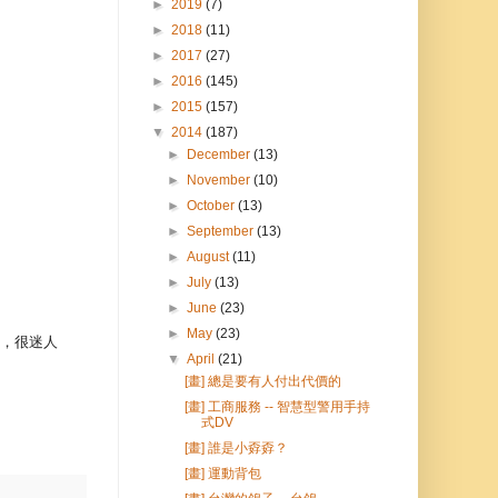
►
2019
(7)
►
2018
(11)
►
2017
(27)
►
2016
(145)
►
2015
(157)
▼
2014
(187)
►
December
(13)
►
November
(10)
►
October
(13)
►
September
(13)
►
August
(11)
►
July
(13)
►
June
(23)
►
May
(23)
懸，很迷人
▼
April
(21)
[畫] 總是要有人付出代價的
[畫] 工商服務 -- 智慧型警用手持
式DV
[畫] 誰是小孬孬？
[畫] 運動背包