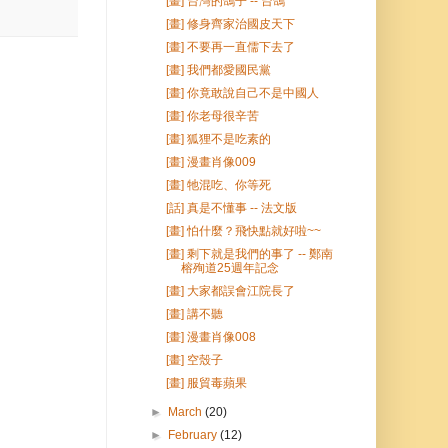
[畫] 台灣的鴿子 -- 台鴿
[畫] 修身齊家治國皮天下
[畫] 不要再一直儒下去了
[畫] 我們都愛國民黨
[畫] 你竟敢說自己不是中國人
[畫] 你老母很辛苦
[畫] 狐狸不是吃素的
[畫] 漫畫肖像009
[畫] 牠混吃、你等死
[話] 真是不懂事 -- 法文版
[畫] 怕什麼？飛快點就好啦~~
[畫] 剩下就是我們的事了 -- 鄭南
榕殉道25週年記念
[畫] 大家都誤會江院長了
[畫] 講不聽
[畫] 漫畫肖像008
[畫] 空殼子
[畫] 服貿毒蘋果
►
March
(20)
►
February
(12)