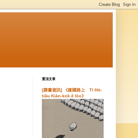
置頂文章
[購書資訊] 《建國路上 Tī Hit-
tiâu Kiàn-kok ê lōo》