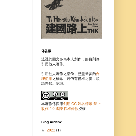
佈告欄
這裡的圖文多為本人創作，部份則為
引用他人著作。
引用他人著作之部份，已盡量參酌
合
理使用
之概念，若仍有侵權之虞，煩
請告知。謝謝。
本著作係採用
創用 CC 姓名標示-禁止
改作 4.0 國際 授權條款
授權.
Blog Archive
►
2022
(1)